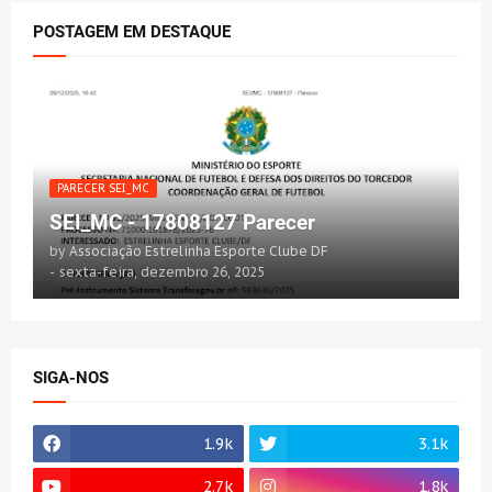
POSTAGEM EM DESTAQUE
PARECER SEI_MC
SEI_MC - 17808127 Parecer
by
Associação Estrelinha Esporte Clube DF
-
sexta-feira, dezembro 26, 2025
SIGA-NOS
1.9k
3.1k
2.7k
1.8k