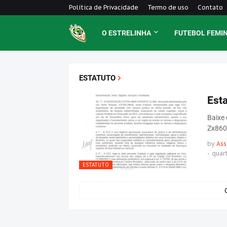
Política de Privacidade
Termo de uso
Contato
O ESTRELINHA
FUTEBOL FEMI
ESTATUTO
Esta
Baixe 
Zx860
by
Ass
-
quart
ESTATUTO