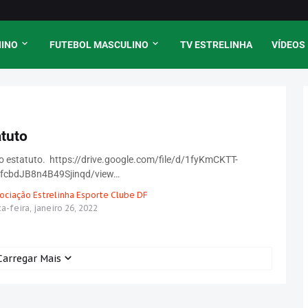
NINO
FUTEBOL MASCULINO
TV ESTRELINHA
VÍDEOS
tuto
o estatuto. https://drive.google.com/file/d/1fyKmCKTT-
fcbdJB8n4B49Sjinqd/view…
ociação Estrelinha Esporte Clube DF
a-feira, janeiro 26, 2022
Carregar Mais