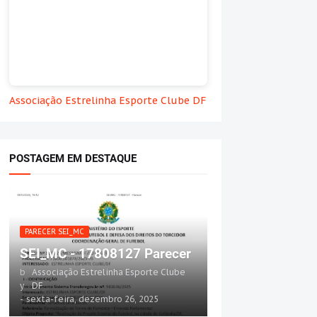
Associação Estrelinha Esporte Clube DF
POSTAGEM EM DESTAQUE
PARECER SEI_MC
SEI_MC - 17808127 Parecer
b
Associação Estrelinha Esporte Clube
y
DF
-
sexta-feira, dezembro 26, 2025