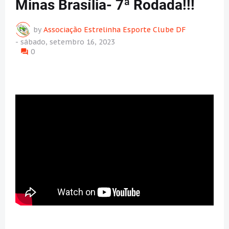
Minas Brasília- 7ª Rodada!!!
by
Associação Estrelinha Esporte Clube DF
-
sábado, setembro 16, 2023
0